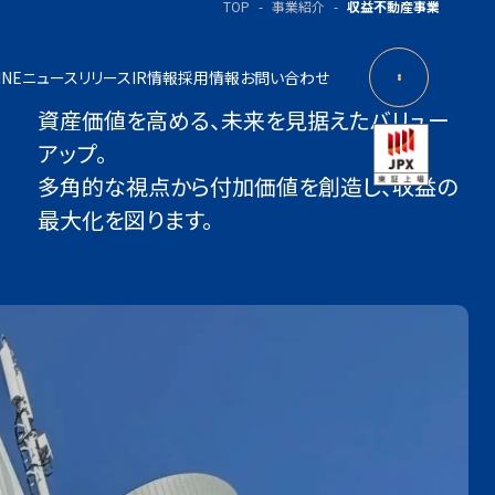
TOP
事業紹介
収益不動産事業
INE
ニュースリリース
IR情報
採用情報
お問い合わせ
資産価値を⾼める、未来を⾒据えたバリュー
アップ。
多⾓的な視点から付加価値を創造し、収益の
最⼤化を図ります。