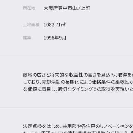
大阪府豊中市山ノ上町
所在地
1082.71㎡
土地面積
1996年9月
建築
敷地の広さと将来的な収益性の高さを見込み、取得を
しており、売却活動の長期化により価格条件の柔軟性が
な価値に着目し、適切なタイミングでの取得を実現いた
法定点検をはじめ、共用部や各住戸のリノベーション
た。また、周辺エリアの賃料相場や市場動向を踏まえ、