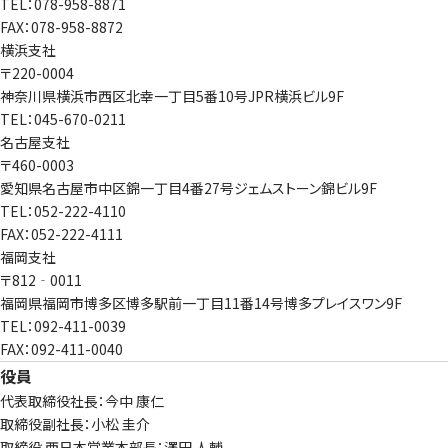
TEL：078-958-8871
FAX：078-958-8872
横浜支社
〒220-0004
神奈川県横浜市西区北幸一丁目5番10号JPR横浜ビル9F
TEL：045-670-0211
名古屋支社
〒460-0003
愛知県名古屋市中区錦一丁目4番27号ジェムストーン錦ビル9F
TEL：052-222-4110
FAX：052-222-4111
福岡支社
〒812‐0011
福岡県福岡市博多区博多駅前一丁目11番14号博多プレイスワン9F
TEL：092-411-0039
FAX：092-411-0040
役員
代表取締役社長：今中 康仁
取締役副社長：小松 圭介
取締役 西日本営業本部長：澤田 人輔