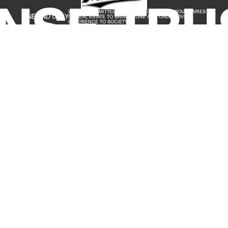
NSE TRU
WE ARE COMMITTED TO GOING BEYOND THE BOUNDARIES
ONE AND ONLY
OF REAL ESTATE TO BRING A ONE AND ONLY, MOVING
EXPERIENCE TO SOCIETY.