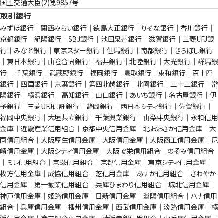
国土交通大臣(2)第9857号
取引銀行
みずほ銀行｜関西みらい銀行｜徳島大正銀行｜りそな銀行｜香川銀行｜
京都銀行｜紀陽銀行｜SBJ銀行｜池田泉州銀行｜滋賀銀行｜三菱UFJ銀
行｜みなと銀行｜東京スター銀行｜但馬銀行｜南都銀行｜きらぼし銀行
｜東日本銀行｜山陰合同銀行｜福井銀行｜北陸銀行｜大光銀行｜群馬銀
行 ｜千葉銀行｜武蔵野銀行｜福岡銀行｜鳥取銀行｜東和銀行｜百十四
銀行｜四国銀行｜京葉銀行│第四北越銀行│北國銀行｜三十三銀行｜常
陽銀行｜横浜銀行｜高知銀行｜山口銀行｜あいち銀行｜名古屋銀行｜伊
予銀行｜三菱UFJ信託銀行｜静岡銀行｜西日本シティ銀行｜佐賀銀行｜
福岡中央銀行｜大垣共立銀行｜千葉興業銀行｜山梨中央銀行｜永和信用
金庫｜近畿産業信用組合｜京都中央信用金庫｜北おおさか信用金庫｜大
同信用組合｜大阪厚生信用金庫｜大阪信用金庫｜大阪商工信用金庫｜尼
崎信用金庫｜大阪シティ信用金庫｜大阪協栄信用組合｜のぞみ信用組合
｜ミレ信用組合｜京滋信用組合｜京都信用金庫｜東京シティ信用金庫｜
枚方信用金庫｜成協信用組合｜芝信用金庫｜あすか信用組合｜さわやか
信用金庫｜第一勧業信用組合｜兵庫ひまわり信用組合｜城北信用金庫｜
神戸信用金庫｜姫路信用金庫｜日新信用金庫｜淡陽信用組合｜ハナ信用
組合｜兵庫信用金庫｜播州信用金庫｜西武信用金庫｜淡路信用金庫｜横
浜信用金庫｜商工組合中央金庫｜横浜幸銀信用組合｜中兵庫信用金庫｜