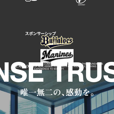
スポンサーシップ
SE TRUS
WE ARE COMMITTED TO GOING BEYOND THE BOUNDARIES
ONE AND ONLY
OF REAL ESTATE TO BRING A ONE AND ONLY, MOVING
EXPERIENCE TO SOCIETY.