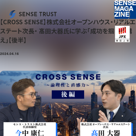
SENSE
MAGA
ZINE
【CROSS SENSE】株式会社オープンハウス・リアルエ
ステート次長・ 髙田大器氏に学ぶ「成功を掴む心構
え」【後半】
2024.04.16