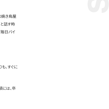
の焼き鳥屋
様と話す時
ぼ毎日バイ
も、すぐに
頃には、卒