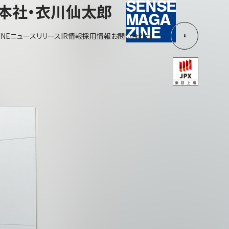
SENSE
本社・衣川仙太郎
MAGA
ZINE
INE
ニュースリリース
IR情報
採用情報
お問い合わせ