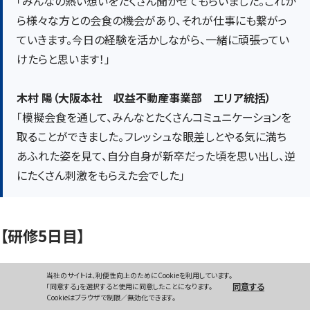
「みんなの熱い想いをたくさん聞かせてもらいました。これか
ら様々な方との会食の機会があり、それが仕事にも繋がっ
ていきます。今日の経験を活かしながら、一緒に頑張ってい
けたらと思います！」
木村 陽（大阪本社 収益不動産事業部 エリア統括）
「模擬会食を通して、みんなとたくさんコミュニケーションを
取ることができました。フレッシュな眼差しとやる気に満ち
あふれた姿を見て、自分自身が新卒だった頃を思い出し、逆
にたくさん刺激をもらえた会でした」
【研修5日目】
当社のサイトは、利便性向上のためにCookieを利用しています。
ビジネスマナーロープレ研修
同意する
「同意する」を選択すると使用に同意したことになります。
Cookieはブラウザで制限／無効化できます。