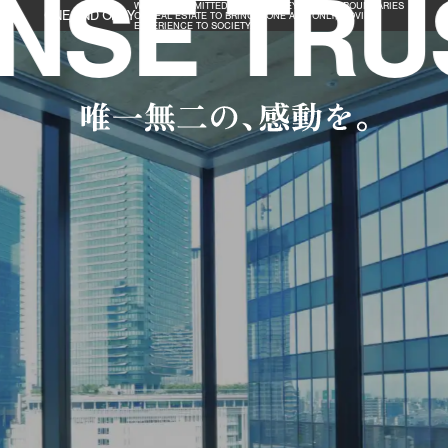
NSE TRU
WE ARE COMMITTED TO GOING BEYOND THE BOUNDARIES
ONE AND ONLY
OF REAL ESTATE TO BRING A ONE AND ONLY, MOVING
EXPERIENCE TO SOCIETY.