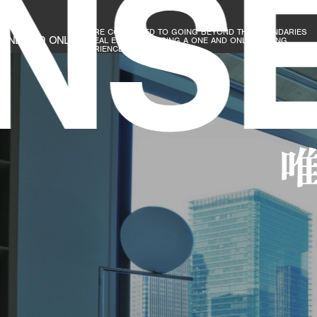
SE 
WE ARE COMMITTED TO GOING BEYOND THE BOUNDARIES
ONE AND ONLY
OF REAL ESTATE TO BRING A ONE AND ONLY, MOVING
EXPERIENCE TO SOCIETY.