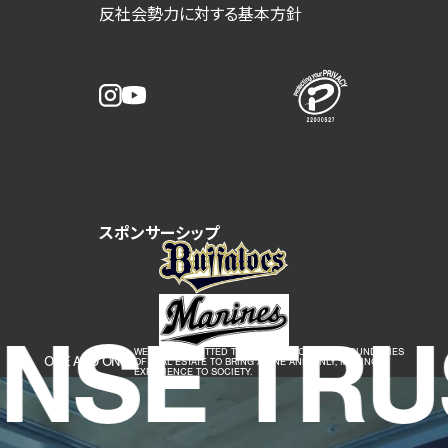
反社会勢力に対する基本方針
スポンサーシップ
NSE TRU
WE ARE COMMITTED TO GOING BEYOND THE BOUNDARIES
ONE AND ONLY
OF REAL ESTATE TO BRING A ONE AND ONLY, MOVING
EXPERIENCE TO SOCIETY.