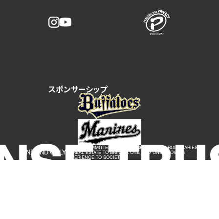
スポンサーシップ
NSE TRU
WE ARE COMMITTED TO GOING BEYOND THE BOUNDARIES
ONE AND ONLY
OF REAL ESTATE TO BRING A ONE AND ONLY, MOVING
EXPERIENCE TO SOCIETY.